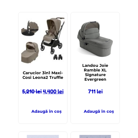
-16%
Landou Joie
Ramble XL
Carucior 3in1 Maxi-
Signature
Cosi Leona2 Truffle
Evergreen
5,210
lei
4,400
lei
711
lei
Adaugă în coș
Adaugă în coș