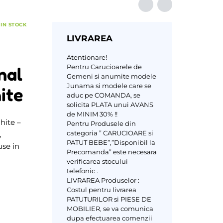
IN STOCK
LIVRAREA
Atentionare!
Pentru Carucioarele de
nal
Gemeni si anumite modele
Junama si modele care se
ite
aduc pe COMANDA, se
solicita PLATA unui AVANS
de MINIM 30% !!
hite –
Pentru Produsele din
categoria ” CARUCIOARE si
,
PATUT BEBE”,”Disponibil la
use in
Precomanda” este necesara
verificarea stocului
telefonic .
LIVRAREA Produselor :
Costul pentru livrarea
PATUTURILOR si PIESE DE
MOBILIER, se va comunica
dupa efectuarea comenzii