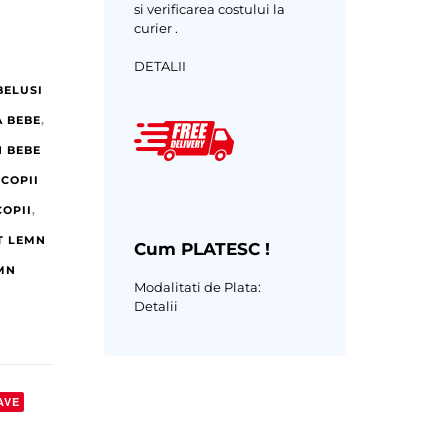
si verificarea costului la
curier .
DETALII
BELUSI
 BEBE
,
 BEBE
COPII
COPII
,
T LEMN
Cum PLATESC !
MN
Modalitati de Plata:
Detalii
AVE