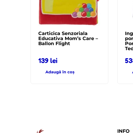
Carticica Senzoriala
Ing
Educativa Mom’s Care –
por
Ballon Flight
Por
Te
139
lei
5
Adaugă în coș
INFO