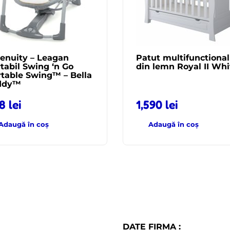
enuity – Leagan
Patut multifunctional
tabil Swing ‘n Go
din lemn Royal II Whi
table Swing™ – Bella
ddy™
38
lei
1,590
lei
Adaugă în coș
Adaugă în coș
DATE FIRMA :