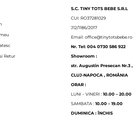
S.C. TINY TOTS BEBE S.R.L
CUI: RO37281029
n
J12/1186/2017
 meu
Email: office@tinytotsbebe.ro
atesc
Nr. Tel: 004 0730 586 922
si Retur
Showroom :
str. Augustin Presecan Nr.3 ,
CLUJ-NAPOCA , ROMÂNIA
ORAR :
LUNI – VINERI :
10.00 – 20.00
SAMBATA :
10.00 – 19.00
DUMINICA : ÎNCHIS