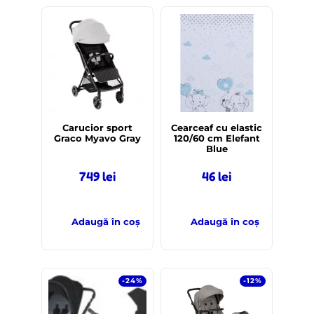
Carucior sport
Cearceaf cu elastic
Graco Myavo Gray
120/60 cm Elefant
Blue
749
lei
46
lei
Adaugă în coș
Adaugă în coș
-24%
-12%
LICHIDARE
STOC!
Out of stock