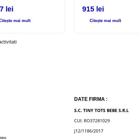
57
lei
915
lei
Citește mai mult
Citește mai mult
ctivitati
DATE FIRMA :
S.C. TINY TOTS BEBE S.R.L
CUI: RO37281029
n
J12/1186/2017
meu