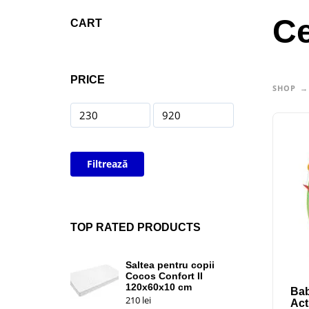
Ce
CART
PRICE
SHOP
Filtrează
TOP RATED PRODUCTS
Saltea pentru copii
Cocos Confort II
120x60x10 cm
Bab
210
lei
Act