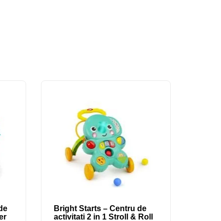
de
Bright Starts – Centru de
er
activitati 2 in 1 Stroll & Roll