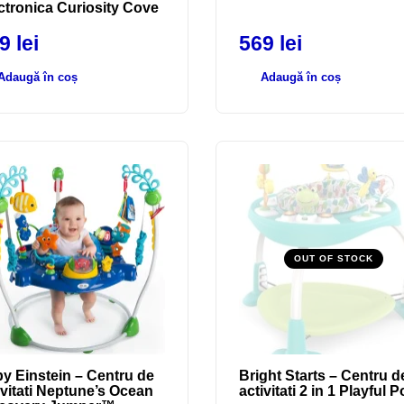
ctronica Curiosity Cove
69
lei
569
lei
Adaugă în coș
Adaugă în coș
OUT OF STOCK
y Einstein – Centru de
Bright Starts – Centru d
ivitati Neptune’s Ocean
activitati 2 in 1 Playful 