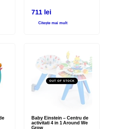
711
lei
Citește mai mult
OUT OF STOCK
de
Baby Einstein – Centru de
activitati 4 in 1 Around We
Grow