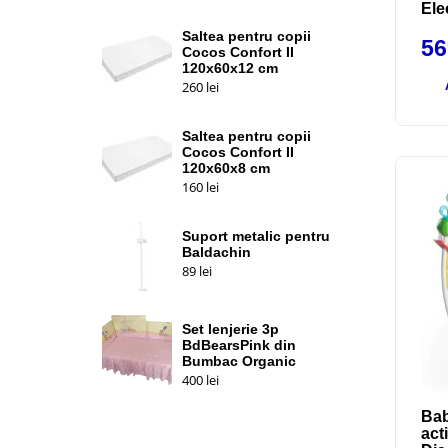
Ele
Saltea pentru copii
5
Cocos Confort II
120x60x12 cm
260
lei
Saltea pentru copii
Cocos Confort II
120x60x8 cm
160
lei
Suport metalic pentru
Baldachin
89
lei
Set lenjerie 3p
BdBearsPink din
Bumbac Organic
400
lei
Bab
act