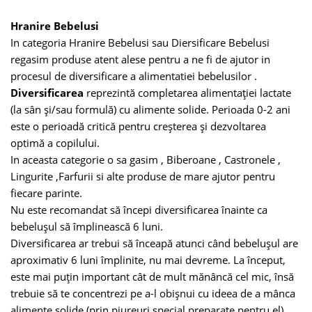
Hranire Bebelusi
In categoria Hranire Bebelusi sau Diersificare Bebelusi
regasim produse atent alese pentru a ne fi de ajutor in
procesul de diversificare a alimentatiei bebelusilor .
Diversificarea
reprezintă completarea alimentației lactate
(la sân și/sau formulă) cu alimente solide. Perioada 0-2 ani
este o perioadă critică pentru creșterea și dezvoltarea
optimă a copilului.
In aceasta categorie o sa gasim , Biberoane , Castronele ,
Lingurite ,Farfurii si alte produse de mare ajutor pentru
fiecare parinte.
Nu este recomandat să începi diversificarea înainte ca
bebelușul să împlinească 6 luni.
Diversificarea ar trebui să înceapă atunci când bebelușul are
aproximativ 6 luni împlinite, nu mai devreme. La început,
este mai puțin important cât de mult mănâncă cel mic, însă
trebuie să te concentrezi pe a-l obișnui cu ideea de a mânca
alimente solide (prin piureuri special preparate pentru el).