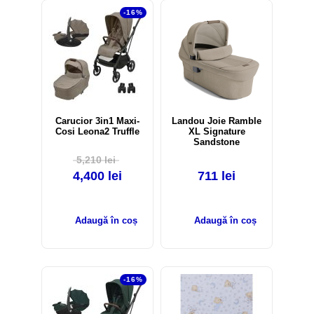
-16%
Carucior 3in1 Maxi-
Landou Joie Ramble
Cosi Leona2 Truffle
XL Signature
Sandstone
5,210
lei
4,400
lei
711
lei
Adaugă în coș
Adaugă în coș
-16%