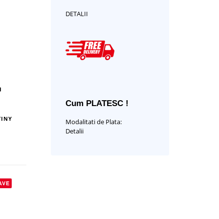
DETALII
I
Cum PLATESC !
TINY
Modalitati de Plata:
Detalii
AVE