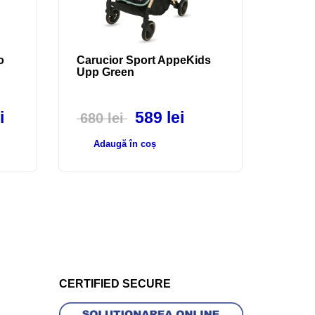
o
Carucior Sport AppeKids
Upp Green
i
589
lei
680
lei
Adaugă în coș
CERTIFIED SECURE