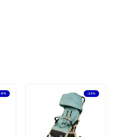
-9%
-13%