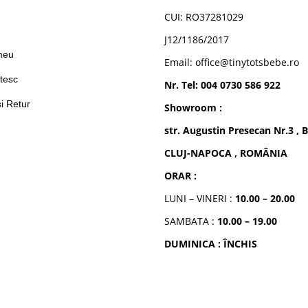
CUI: RO37281029
n
J12/1186/2017
meu
Email: office@tinytotsbebe.ro
tesc
Nr. Tel: 004 0730 586 922
si Retur
Showroom :
str. Augustin Presecan Nr.3 , B
CLUJ-NAPOCA , ROMÂNIA
ORAR :
LUNI – VINERI :
10.00 – 20.00
SAMBATA :
10.00 – 19.00
DUMINICA : ÎNCHIS