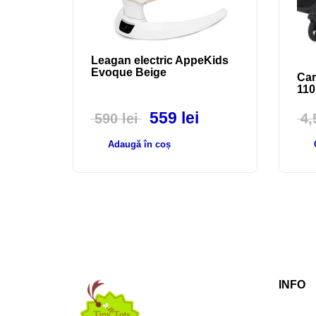
Leagan electric AppeKids
Evoque Beige
Car
110
559
lei
590
lei
4
Adaugă în coș
INFO