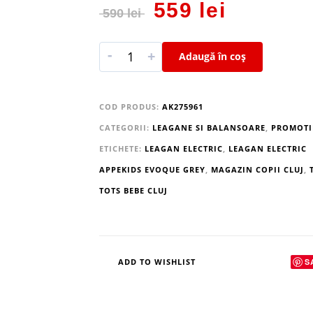
559
lei
590
lei
-
+
Adaugă în coș
COD PRODUS:
AK275961
CATEGORII:
LEAGANE SI BALANSOARE
,
PROMOTI
ETICHETE:
LEAGAN ELECTRIC
,
LEAGAN ELECTRIC
APPEKIDS EVOQUE GREY
,
MAGAZIN COPII CLUJ
,
TOTS BEBE CLUJ
S
ADD TO WISHLIST