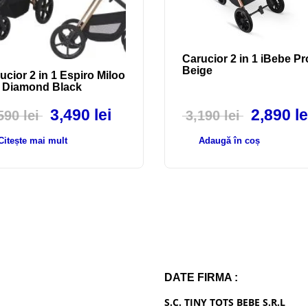
Carucior 2 in 1 iBebe Pr
Beige
ucior 2 in 1 Espiro Miloo
 Diamond Black
3,490
lei
2,890
le
,590
lei
3,190
lei
Citește mai mult
Adaugă în coș
DATE FIRMA :
S.C. TINY TOTS BEBE S.R.L