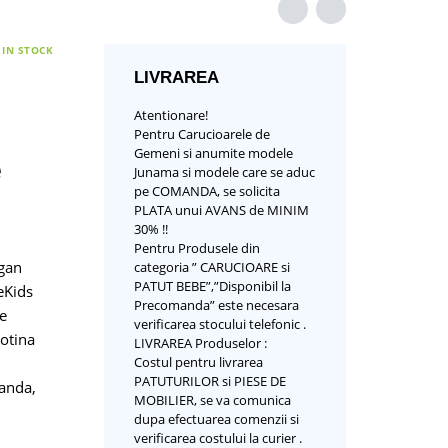
IN STOCK
LIVRAREA
Atentionare!
Pentru Carucioarele de
Gemeni si anumite modele
e
Junama si modele care se aduc
pe COMANDA, se solicita
PLATA unui AVANS de MINIM
30% !!
Pentru Produsele din
gan
categoria ” CARUCIOARE si
PATUT BEBE”,”Disponibil la
eKids
Precomanda” este necesara
e
verificarea stocului telefonic .
potina
LIVRAREA Produselor :
Costul pentru livrarea
PATUTURILOR si PIESE DE
anda,
MOBILIER, se va comunica
dupa efectuarea comenzii si
verificarea costului la curier .