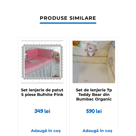
PRODUSE SIMILARE
Set lenjerie de patut
Set de lenjerie 7p
5 piese Bufnite Pink
Teddy Bear din
Bumbac Organic
349
lei
590
lei
Adaugă în coș
Adaugă în coș