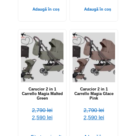
Adaugă în coș
Adaugă în coș
-7%
Out of stock
-7%
Carucior 2 in 1
Carucior 2 in 1
Carrello Magia Malted
Carrello Magia Glace
Green
Pink
2,790
lei
2,790
lei
2,590
lei
2,590
lei