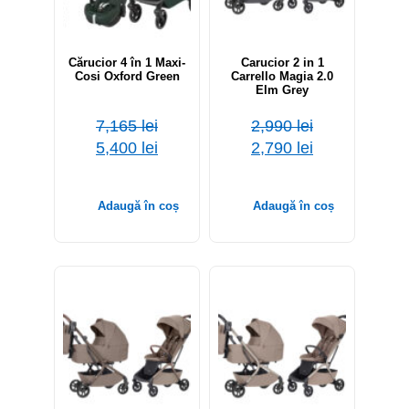
Cărucior 4 în 1 Maxi-
Carucior 2 in 1
Cosi Oxford Green
Carrello Magia 2.0
Elm Grey
7,165
lei
2,990
lei
5,400
lei
2,790
lei
Adaugă în coș
Adaugă în coș
-7%
-7%