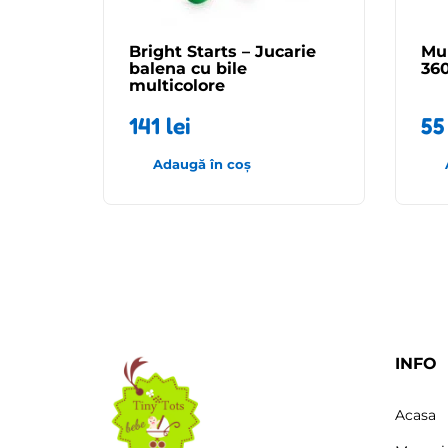
Bright Starts – Jucarie
Mu
balena cu bile
36
multicolore
141
lei
5
Adaugă în coș
INFO
Acasa