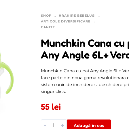
SHOP
HRANIRE BEBELUSI
ARTICOLE DIVERSIFICARE
CANITE
Munchkin Cana cu 
Any Angle 6L+ Ver
Munchkin Cana cu pai Any Angle 6L+ Ver
face parte din noua gama revolutionara 
sistem unic de inchidere si deschidere pr
singur click.
55
lei
-
+
Adaugă în coș