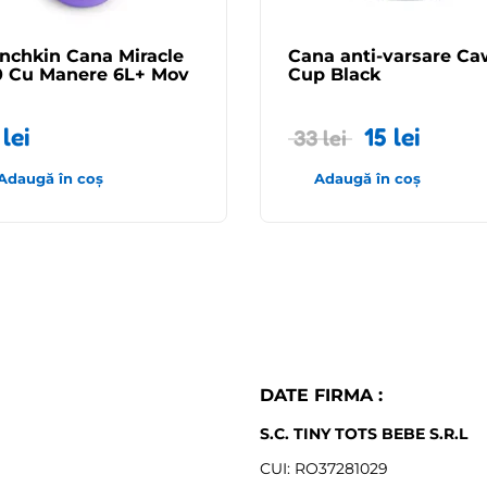
nchkin Cana Miracle
Cana anti-varsare Ca
0 Cu Manere 6L+ Mov
Cup Black
5
lei
15
lei
33
lei
Adaugă în coș
Adaugă în coș
DATE FIRMA :
S.C. TINY TOTS BEBE S.R.L
CUI: RO37281029