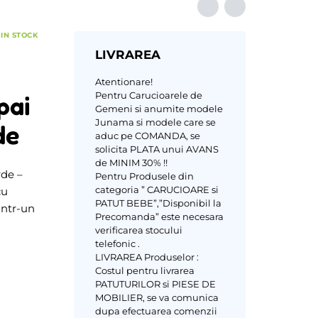
IN STOCK
LIVRAREA
Atentionare!
Pentru Carucioarele de
pai
Gemeni si anumite modele
Junama si modele care se
de
aduc pe COMANDA, se
solicita PLATA unui AVANS
de MINIM 30% !!
de –
Pentru Produsele din
categoria ” CARUCIOARE si
cu
PATUT BEBE”,”Disponibil la
intr-un
Precomanda” este necesara
verificarea stocului
telefonic .
LIVRAREA Produselor :
Costul pentru livrarea
PATUTURILOR si PIESE DE
MOBILIER, se va comunica
dupa efectuarea comenzii