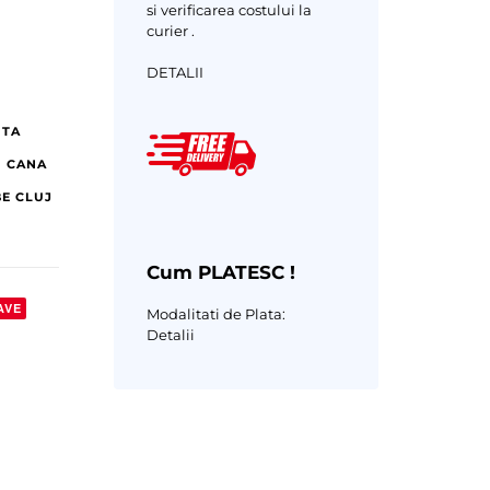
si verificarea costului la
curier .
DETALII
ITA
 CANA
BE CLUJ
Cum PLATESC !
AVE
Modalitati de Plata:
Detalii