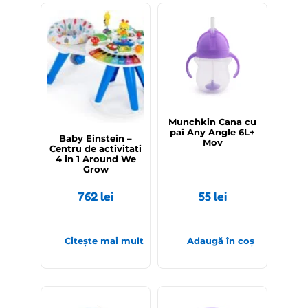
Out of stock
Munchkin Cana cu
pai Any Angle 6L+
Baby Einstein –
Mov
Centru de activitati
4 in 1 Around We
Grow
762
lei
55
lei
Citește mai mult
Adaugă în coș