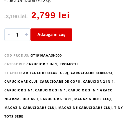
scoica.Utilizabil 0-22kg.
2,799
lei
3,190
lei
-
+
Adaugă în coș
COD PRODUS:
GT1910AAASH000
CATEGORII:
CARUCIOR 3 IN 1
,
PROMOTII
ETICHETE:
ARTICOLE BEBELUSI CLUJ
,
CARUCIOARE BEBELUSI
,
CARUCIOARE CLUJ
,
CARUCIOARE DE COPII
,
CARUCIOR 2 IN 1
,
CARUCIOR 2IN1
,
CARUCIOR 3 IN 1
,
CARUCIOR 3 IN 1 GRACO
NEAR2ME DLX ASH
,
CARUCIOR SPORT
,
MAGAZIN BEBE CLUJ
,
MAGAZIN CARUCIOARE CLUJ
,
MAGAZINE CARUCIOARE CLUJ
,
TINY
TOTS BEBE