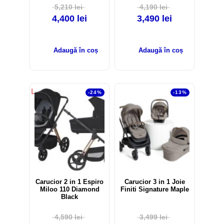
5,210
lei
4,190
lei
4,400
lei
3,490
lei
Adaugă în coș
Adaugă în coș
LICHIDARE STOC!
Out of stock
-24%
Out of stock
-13%
Carucior 2 in 1 Espiro
Carucior 3 in 1 Joie
Miloo 110 Diamond
Finiti Signature Maple
Black
4,590
lei
3,499
lei