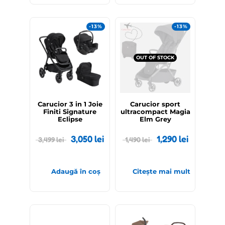
-13%
-13%
OUT OF STOCK
Carucior 3 in 1 Joie
Carucior sport
Finiti Signature
ultracompact Magia
Eclipse
Elm Grey
3,050
lei
1,290
lei
3,499
lei
1,490
lei
Adaugă în coș
Citește mai mult