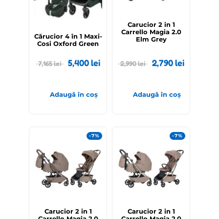
Carucior 2 in 1
Carrello Magia 2.0
Cărucior 4 în 1 Maxi-
Elm Grey
Cosi Oxford Green
5,400
lei
2,790
lei
7,165
lei
2,990
lei
Adaugă în coș
Adaugă în coș
-7%
-7%
Carucior 2 in 1
Carucior 2 in 1
Carrello Magia 2.0
Carrello Magia 2.0