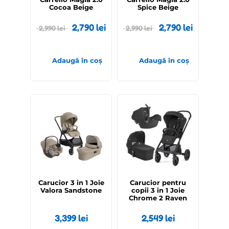
Cocoa Beige
Spice Beige
2,790
lei
2,790
lei
2,990
lei
2,990
lei
Adaugă în coș
Adaugă în coș
Carucior 3 in 1 Joie
Carucior pentru
Valora Sandstone
copii 3 in 1 Joie
Chrome 2 Raven
3,399
lei
2,549
lei