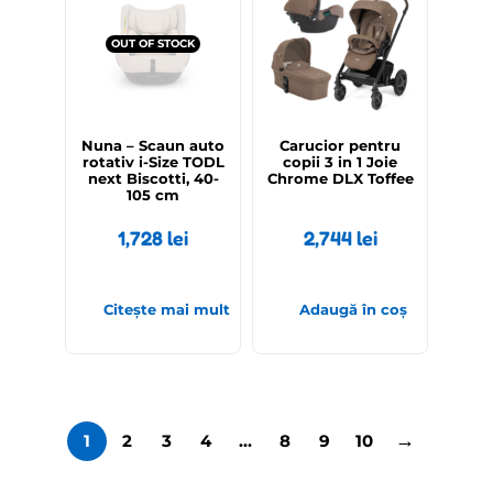
OUT OF STOCK
Nuna – Scaun auto
Carucior pentru
rotativ i-Size TODL
copii 3 in 1 Joie
next Biscotti, 40-
Chrome DLX Toffee
105 cm
1,728
lei
2,744
lei
Citește mai mult
Adaugă în coș
→
1
2
3
4
…
8
9
10