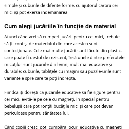
simple şi cuburile de diferite forme, cu ajutorul cărora cei
mici îşi pot exersa îndemânarea.
Cum alegi jucăriile în funcție de material
Atunci când vrei să cumperi jucării pentru cei mici, trebuie
să ţii cont şi de materialul din care acestea sunt
confecţionate. Cele mai multe jucării sunt făcute din plastic,
care poate fi destul de rezistent, însă unele dintre preferatele
micuţilor sunt jucăriile din lemn, mult mai educative şi
durabile: cuburile, tăbliţele cu imagini sau puzzle-urile sunt
variantele spre care te poţi îndrepta.
Fiindcă îţi doreşti ca jucăriile educative să fie sigure pentru
cei mici, evită-le pe cele cu magneţi, în special pentru
bebeluşii care pot ronţăi bucăţile mici şi care pot deveni
periculoase pentru sănătatea lui.
Când copiii cresc, poţi cumpăra jocuri educative cu magneţi