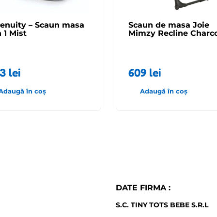
genuity – Scaun masa
Scaun de masa Joie
n 1 Mist
Mimzy Recline Charc
43
lei
609
lei
Adaugă în coș
Adaugă în coș
DATE FIRMA :
S.C. TINY TOTS BEBE S.R.L