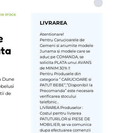
IN STOCK
LIVRAREA
Atentionare!
e
Pentru Carucioarele de
Gemeni si anumite modele
ata
Junama si modele care se
aduc pe COMANDA, se
solicita PLATA unui AVANS
de MINIM 30% !!
Pentru Produsele din
a Dune
categoria ” CARUCIOARE si
PATUT BEBE”,”Disponibil la
ebelusi
Precomanda” este necesara
tii de
verificarea stocului
telefonic .
LIVRAREA Produselor :
Costul pentru livrarea
PATUTURILOR si PIESE DE
MOBILIER, se va comunica
dupa efectuarea comenzii