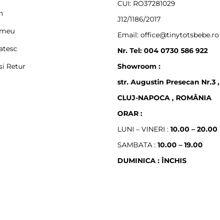
CUI: RO37281029
n
J12/1186/2017
 meu
Email: office@tinytotsbebe.ro
atesc
Nr. Tel: 004 0730 586 922
si Retur
Showroom :
str. Augustin Presecan Nr.3 ,
CLUJ-NAPOCA , ROMÂNIA
ORAR :
LUNI – VINERI :
10.00 – 20.00
SAMBATA :
10.00 – 19.00
DUMINICA : ÎNCHIS