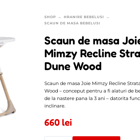
SHOP
HRANIRE BEBELUSI
SCAUN DE MASA BEBELUSI
Scaun de masa Joi
Mimzy Recline Str
Dune Wood
Scaun de masa Joie Mimzy Recline Strat
Wood – conceput pentru a fi alaturi de b
de la nastere pana la 3 ani – datorita func
inclinare.
660
lei