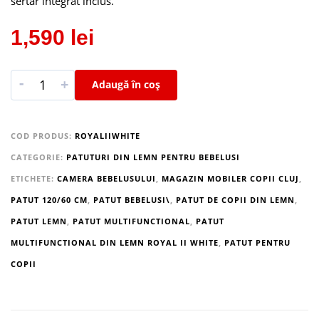
sertar integrat inclus.
1,590
lei
-
+
Adaugă în coș
COD PRODUS:
ROYALIIWHITE
CATEGORIE:
PATUTURI DIN LEMN PENTRU BEBELUSI
ETICHETE:
CAMERA BEBELUSULUI
,
MAGAZIN MOBILER COPII CLUJ
,
PATUT 120/60 CM
,
PATUT BEBELUSI\
,
PATUT DE COPII DIN LEMN
,
PATUT LEMN
,
PATUT MULTIFUNCTIONAL
,
PATUT
MULTIFUNCTIONAL DIN LEMN ROYAL II WHITE
,
PATUT PENTRU
COPII