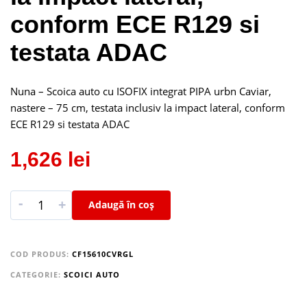
conform ECE R129 si
testata ADAC
Nuna – Scoica auto cu ISOFIX integrat PIPA urbn Caviar,
nastere – 75 cm, testata inclusiv la impact lateral, conform
ECE R129 si testata ADAC
1,626
lei
-
+
Adaugă în coș
COD PRODUS:
CF15610CVRGL
CATEGORIE:
SCOICI AUTO