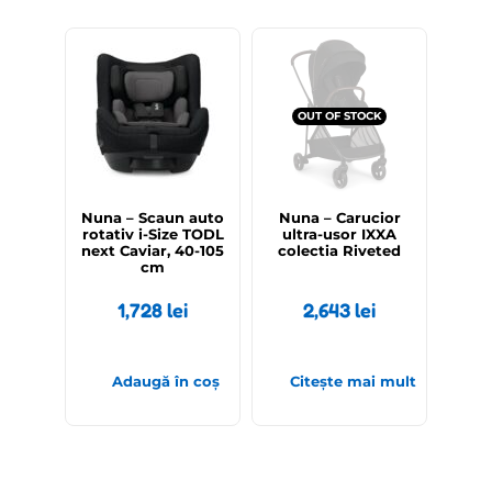
OUT OF STOCK
Nuna – Scaun auto
Nuna – Carucior
rotativ i-Size TODL
ultra-usor IXXA
next Caviar, 40-105
colectia Riveted
cm
1,728
lei
2,643
lei
Adaugă în coș
Citește mai mult