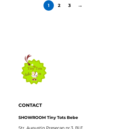
→
1
2
3
CONTACT
SHOWROOM Tiny Tots Bebe
Str. Augustin Presecan nr.3, Bl.E