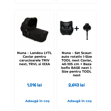
Nuna – Landou LYTL
Nuna – Set Scaun
Caviar pentru
auto rotativ i-Size
carucioarele TRIV
TODL next Caviar,
next, TRVL si IXXA
40-105 cm + Baza
isofix BASE next i-
Size pentru TODL
next
1,016
lei
2,643
lei
Adaugă în coș
Adaugă în coș