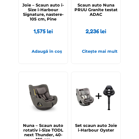
Joie – Scaun auto i-
Scaun auto Nuna
Size i-Harbour
PRUU Granite testat
Signature, nastere-
ADAC
105 cm, Pine
1,575
lei
2,236
lei
Adaugă în coș
Citește mai mult
Nuna – Scaun auto
Set scaun auto Joie
rotativ i-Size TODL
i-Harbour Oyster
next Thunder, 40-