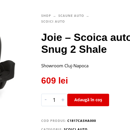
SHOP
SCAUNE AUTO
SCOICI AUTO
Joie – Scoica auto
Snug 2 Shale
Showroom Cluj-Napoca
609
lei
-
+
Adaugă în coș
COD PRODUS:
C1817CASHA000
CATEGORIE:
SCOICI AUTO