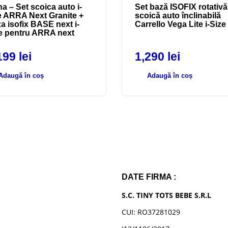
a – Set scoica auto i-
Set bază ISOFIX rotativă
e ARRA Next Granite +
scoică auto înclinabilă
a isofix BASE next i-
Carrello Vega Lite i-Size
e pentru ARRA next
199
lei
1,290
lei
Adaugă în coș
Adaugă în coș
DATE FIRMA :
S.C. TINY TOTS BEBE S.R.L
CUI: RO37281029
n