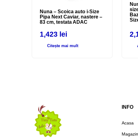
Nun
siz
Nuna – Scoica auto i-Size
Baz
Pipa Next Caviar, nastere –
Siz
83 cm, testata ADAC
1,423
lei
2,
Citește mai mult
INFO
Acasa
Magazi