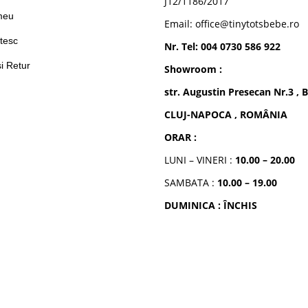
J12/1186/2017
meu
Email: office@tinytotsbebe.ro
tesc
Nr. Tel: 004 0730 586 922
si Retur
Showroom :
str. Augustin Presecan Nr.3 , B
CLUJ-NAPOCA , ROMÂNIA
ORAR :
LUNI – VINERI :
10.00 – 20.00
SAMBATA :
10.00 – 19.00
DUMINICA : ÎNCHIS