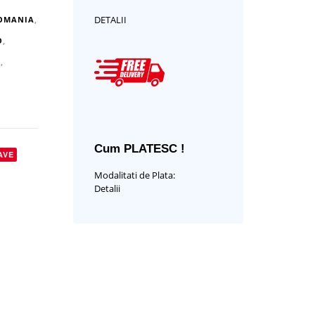
DETALII
ROMANIA
,
O
,
J
,
Cum PLATESC !
AVE
Modalitati de Plata:
Detalii