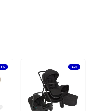
-5%
-11%