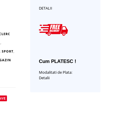
DETALII
CLERC
C
,
 SPORT
,
GAZIN
Cum PLATESC !
Modalitati de Plata:
Detalii
AVE