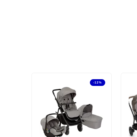
-12%
Out