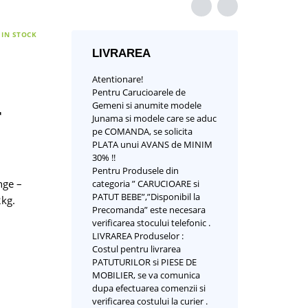
IN STOCK
LIVRAREA
Atentionare!
Pentru Carucioarele de
Gemeni si anumite modele
r
Junama si modele care se aduc
pe COMANDA, se solicita
PLATA unui AVANS de MINIM
30% !!
Pentru Produsele din
nge –
categoria ” CARUCIOARE si
PATUT BEBE”,”Disponibil la
2kg.
Precomanda” este necesara
verificarea stocului telefonic .
LIVRAREA Produselor :
Costul pentru livrarea
PATUTURILOR si PIESE DE
MOBILIER, se va comunica
dupa efectuarea comenzii si
verificarea costului la curier .