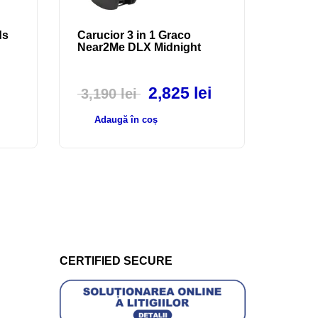
ds
Carucior 3 in 1 Graco
Near2Me DLX Midnight
2,825
lei
3,190
lei
Adaugă în coș
CERTIFIED SECURE