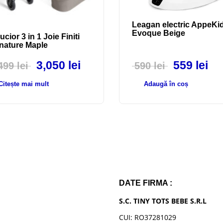
Leagan electric AppeKi
Evoque Beige
ucior 3 in 1 Joie Finiti
nature Maple
3,050
lei
559
lei
,499
lei
590
lei
Citește mai mult
Adaugă în coș
DATE FIRMA :
S.C. TINY TOTS BEBE S.R.L
CUI: RO37281029