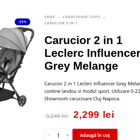
SHOP
CARUCIOARE COPII
-29%
CARUCIOR 2 IN 1
Carucior 2 in 1
Leclerc Influence
Grey Melange
Carucior 2 in 1 Leclerc Influencer Grey Mela
contine landou si modul sport. Utilizare 0-2
Showroom carucioare Cluj-Napoca.
2,299
lei
3,249
lei
-
+
Adaugă în coș