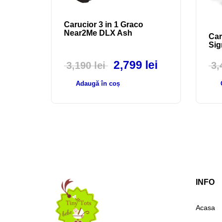
Carucior 3 in 1 Graco
Near2Me DLX Ash
Car
Sig
2,799
lei
3,190
lei
3
Adaugă în coș
INFO
Acasa