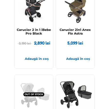
Carucior 2 in 1 iBebe
Carucior 2in1 Anex
Pro Black
Flo Astra
2,890
lei
5,099
lei
3,190
lei
Adaugă în coș
Adaugă în coș
OUT OF STOCK