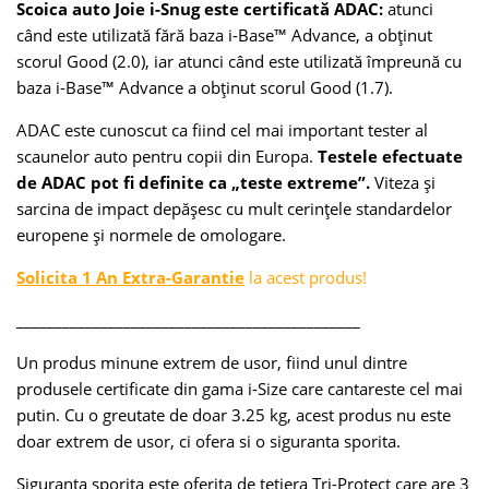
Scoica auto Joie i-Snug este certificată ADAC:
atunci
când este utilizată fără baza i-Base™ Advance, a obținut
scorul Good (2.0), iar atunci când este utilizată împreună cu
baza i-Base™ Advance a obținut scorul Good (1.7).
ADAC este cunoscut ca fiind cel mai important tester al
scaunelor auto pentru copii din Europa.
Testele efectuate
de ADAC pot fi definite ca „teste extreme”.
Viteza și
sarcina de impact depășesc cu mult cerințele standardelor
europene și normele de omologare.
Solicita 1 An Extra-Garantie
la acest produs!
_____________________________________________
Un produs minune extrem de usor, fiind unul dintre
produsele certificate din gama i-Size care cantareste cel mai
putin. Cu o greutate de doar 3.25 kg, acest produs nu este
doar extrem de usor, ci ofera si o siguranta sporita.
Siguranta sporita este oferita de tetiera Tri-Protect care are 3