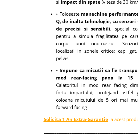
si
impact din spate
(viteza de 30 km/
• Foloseste
manechine performante
Q, de inalta tehnologie, cu senzor
de precisi si sensibili
,
special co
pentru a simula fragilitatea pe ca
corpul unui nou-nascut. Senzor
localizati in zonele critice: cap, gat,
pelvis
•
Impune ca micutii sa fie transpor
mod rear-facing pana la 15 
C
alatoritul in mod rear facing dim
forta impactului, protejand astfel 
coloana micutului de 5 ori mai mul
forward facing
Solicita 1 An Extra-Garantie
la acest prod
___________________________________________