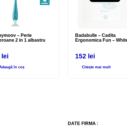
ymoov – Perie
Badabulle – Cadita
eroane 2 in 1 albastru
Ergonomica Fun – Whit
0
lei
152
lei
Adaugă în coș
Citește mai mult
DATE FIRMA :