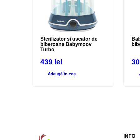
Sterilizator si uscator de
Bab
biberoane Babymoov
bib
Turbo
439
lei
3
Adaugă în coș
INFO