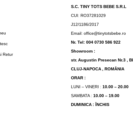
S.C. TINY TOTS BEBE S.R.L
CUI: RO37281029
n
J12/1186/2017
meu
Email: office@tinytotsbebe.ro
Nr. Tel: 004 0730 586 922
tesc
Showroom :
si Retur
str. Augustin Presecan Nr.3 , B
CLUJ-NAPOCA , ROMÂNIA
ORAR :
LUNI – VINERI :
10.00 – 20.00
SAMBATA :
10.00 – 19.00
DUMINICA : ÎNCHIS