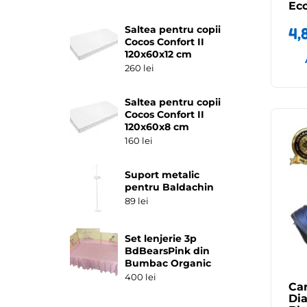
Ec
Saltea pentru copii
4,
Cocos Confort II
120x60x12 cm
260
lei
Saltea pentru copii
Cocos Confort II
120x60x8 cm
160
lei
Suport metalic
pentru Baldachin
89
lei
Set lenjerie 3p
BdBearsPink din
Bumbac Organic
400
lei
Car
Dia