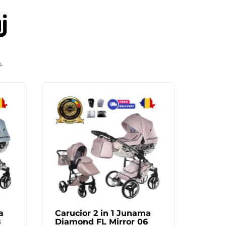
j
4
a
Carucior 2 in 1 Junama
8
Diamond FL Mirror 06