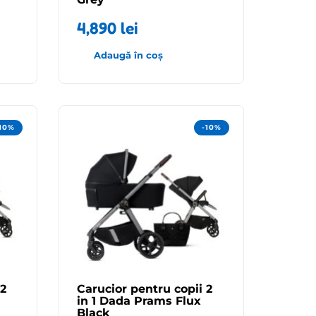
4,890
lei
Adaugă în coș
-10%
-10%
 2
Carucior pentru copii 2
in 1 Dada Prams Flux
Black