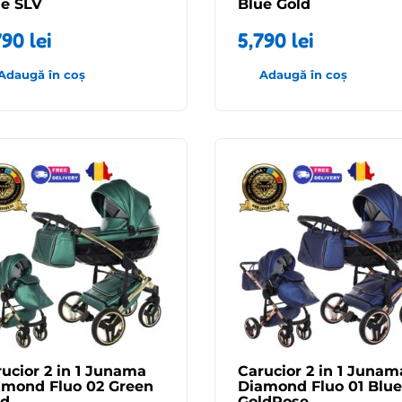
ue SLV
Blue Gold
790
lei
5,790
lei
Adaugă în coș
Adaugă în coș
ucior 2 in 1 Junama
Carucior 2 in 1 Junam
amond Fluo 02 Green
Diamond Fluo 01 Blue
ld
GoldRose