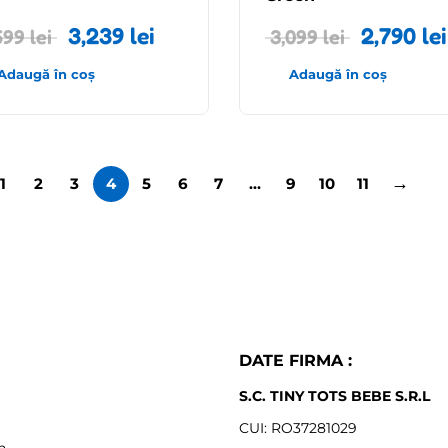
3,239
lei
2,790
lei
599
lei
3,099
lei
Adaugă în coș
Adaugă în coș
→
1
2
3
4
5
6
7
…
9
10
11
DATE FIRMA :
S.C. TINY TOTS BEBE S.R.L
CUI: RO37281029
n