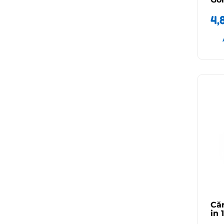
4,
Căr
in 