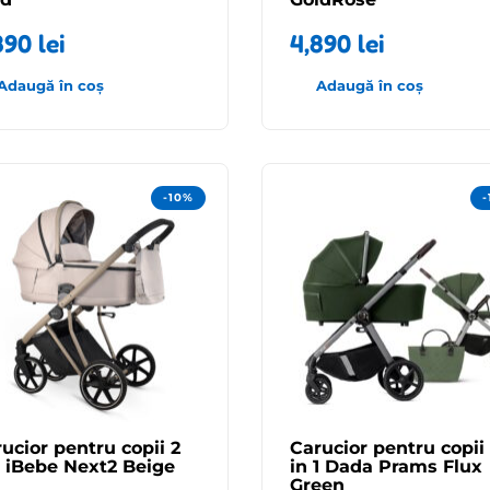
890
lei
4,890
lei
Adaugă în coș
Adaugă în coș
-10%
ucior pentru copii 2
Carucior pentru copii
1 iBebe Next2 Beige
in 1 Dada Prams Flux
Green