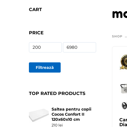
ma
CART
PRICE
SHOP
Filtrează
TOP RATED PRODUCTS
Saltea pentru copii
Cocos Confort II
120x60x10 cm
Car
Dia
210
lei