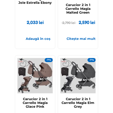
Joie Estrella Ebony
Carucior 2 in 1
Carrello Magia
Malted Green
2,033
lei
2,590
lei
2,790
lei
Adaugă în coș
Citește mai mult
-7%
-7%
Carucior 2 in 1
Carucior 2 in 1
Carrello Magia
Carrello Magia Elm
Glace Pink
Grey