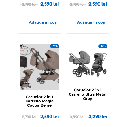
2,590
lei
2,590
lei
2,790
lei
2,790
lei
Adaugă în coș
Adaugă în coș
-7%
-6%
Out of stock
Carucior 2 in 1
Carrello Ultra Metal
Carucior 2 in 1
Grey
Carrello Magia
Cocoa Beige
2,590
lei
3,290
lei
2,790
lei
3,490
lei